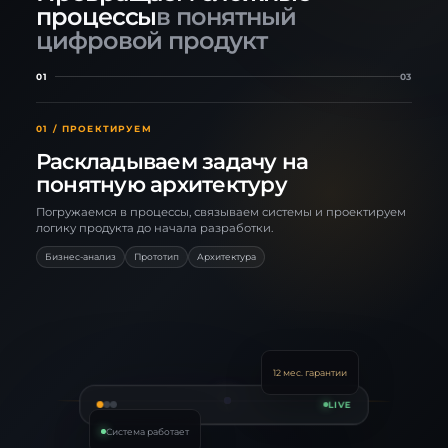
процессы
в понятный
цифровой продукт
01
03
01 / ПРОЕКТИРУЕМ
Раскладываем задачу на
понятную архитектуру
Погружаемся в процессы, связываем системы и проектируем
логику продукта до начала разработки.
Бизнес-анализ
Прототип
Архитектура
12 мес. гарантии
LIVE
Mobile
Ядро
Система работает
АРХИТЕКТУРА
бизнес-логика
1С
CRM
API