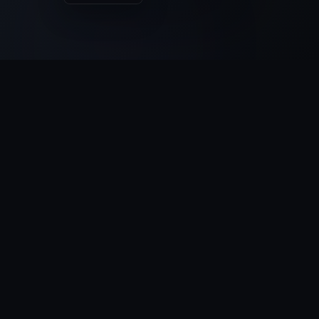
ПРОДУКТА
Рабочее пространство
Управление процессами
В работе
Экономия времени
386
−42%
98% в срок
за 30 дней
Процессы
Статус
Новый заказ
В работе
Согласование
Готово
Доставка
В работе